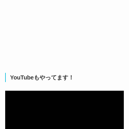
YouTubeもやってます！
動
画
プ
レ
ー