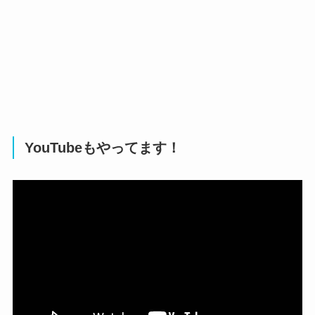
YouTubeもやってます！
動
画
プ
レ
ー
ヤ
ー