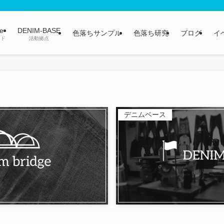
ge
DENIM-BASE
色落ちサンプル
色落ち研究
ブログ
イ
ンド
活動拠点
デニムベース