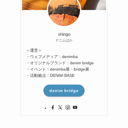
shingo
デニムばか
＜運営＞
・ウェブメディア：denimba
・オリジナルブランド：denim bridge
・イベント：denimba展・bridge展
・活動拠点：DENIM-BASE
denim bridge