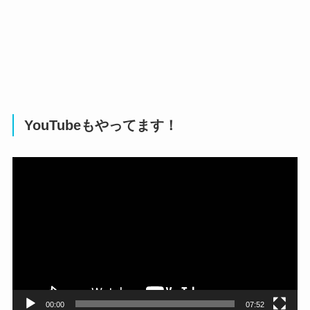
YouTubeもやってます！
動
画
プ
レ
ー
ヤ
ー
00:00
07:52