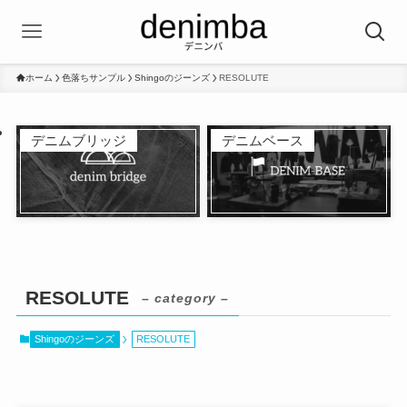
ホーム
色落ちサンプル
Shingoのジーンズ
RESOLUTE
デニムブリッジ
デニムベース
RESOLUTE
– category –
Shingoのジーンズ
RESOLUTE