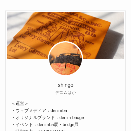
shingo
デニムばか
＜運営＞
・ウェブメディア：denimba
・オリジナルブランド：denim bridge
・イベント：denimba展・bridge展