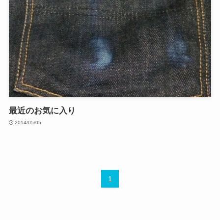
最近のお気に入り
2014/05/05
1