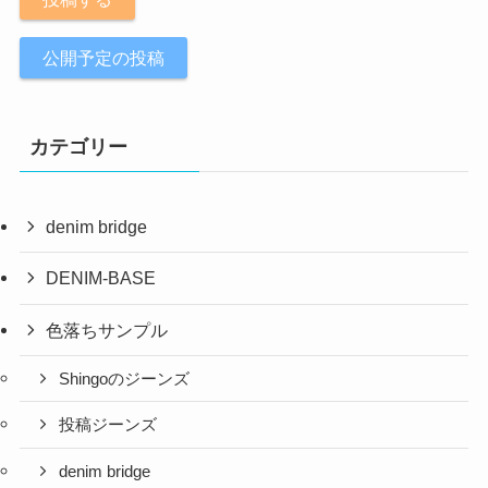
公開予定の投稿
カテゴリー
denim bridge
DENIM-BASE
色落ちサンプル
Shingoのジーンズ
投稿ジーンズ
denim bridge