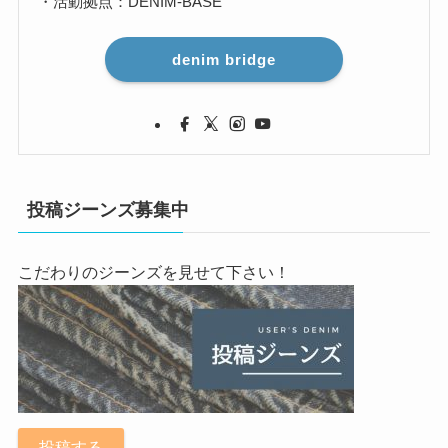
・活動拠点：DENIM-BASE
denim bridge
投稿ジーンズ募集中
こだわりのジーンズを見せて下さい！
投稿する