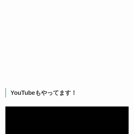
YouTubeもやってます！
動
画
プ
レ