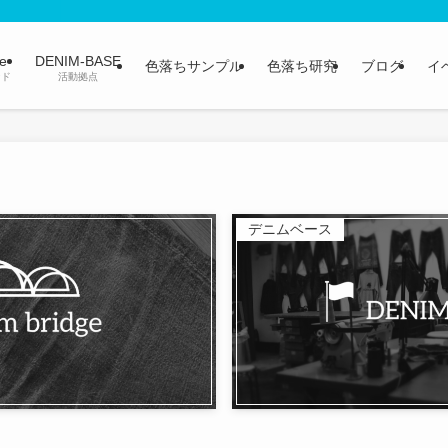
ge
DENIM-BASE
色落ちサンプル
色落ち研究
ブログ
イ
ンド
活動拠点
デニムベース