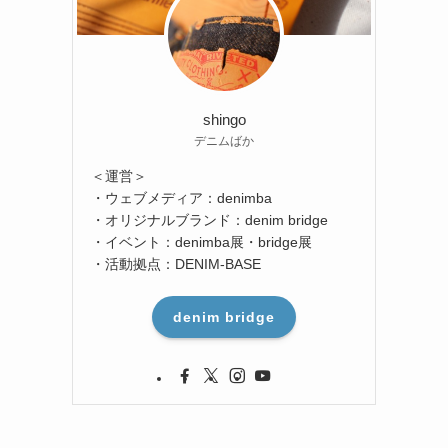
shingo
デニムばか
＜運営＞
・ウェブメディア：denimba
・オリジナルブランド：denim bridge
・イベント：denimba展・bridge展
・活動拠点：DENIM-BASE
denim bridge