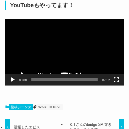
YouTubeもやってます！
動
画
プ
レ
ー
ヤ
ー
00:00
07:52
投稿ジーンズ
WAREHOUSE
K.Tさんのbridge SA 穿き
活躍したエビス