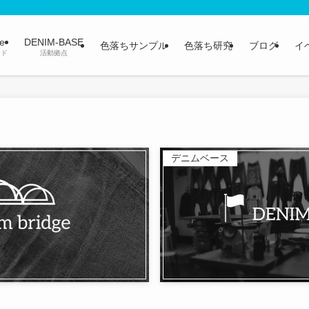
ge
DENIM-BASE
色落ちサンプル
色落ち研究
ブログ
イ
ンド
活動拠点
デニムベース