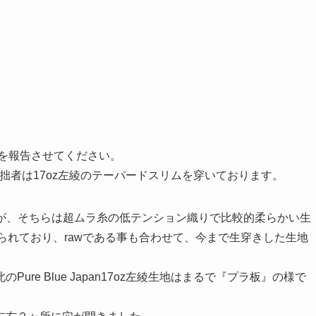
過を報告させてください。
おります拙者は17oz左綾のテーパードスリムを穿いております。
ましたが、そちらは超ムラ糸の低テンション織りで比較的柔らかい生
織られており、rawである事も合わせて、今まで生穿きした生地
re Blue Japan17oz左綾生地はまるで『プラ板』の様で