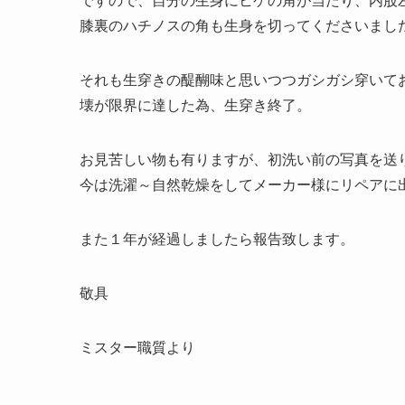
ですので、自分の生身にヒゲの角が当たり、内股
膝裏のハチノスの角も生身を切ってくださいました
それも生穿きの醍醐味と思いつつガシガシ穿いており
壊が限界に達した為、生穿き終了。
お見苦しい物も有りますが、初洗い前の写真を送
今は洗濯～自然乾燥をしてメーカー様にリペアに
また１年が経過しましたら報告致します。
敬具
ミスター職質より