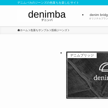
デニムバカのジーンズの色落ちを楽しむサイト
denim brid
オリジナルブラ
ホーム
色落ちサンプル
投稿ジーンズ
デニムブリッジ