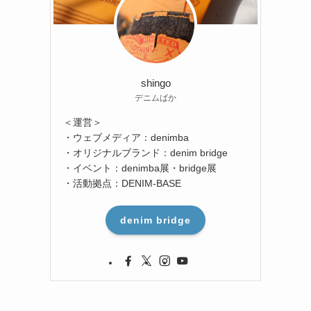
shingo
デニムばか
＜運営＞
・ウェブメディア：denimba
・オリジナルブランド：denim bridge
・イベント：denimba展・bridge展
・活動拠点：DENIM-BASE
denim bridge