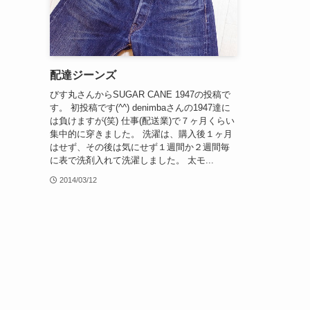
配達ジーンズ
びす丸さんからSUGAR CANE 1947の投稿で
す。 初投稿です(^^) denimbaさんの1947達に
は負けますが(笑) 仕事(配送業)で７ヶ月くらい
集中的に穿きました。 洗濯は、購入後１ヶ月
はせず、その後は気にせず１週間か２週間毎
に表で洗剤入れて洗濯しました。 太モ...
2014/03/12