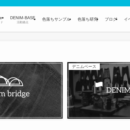
ge
DENIM-BASE
色落ちサンプル
色落ち研究
ブログ
イ
ンド
活動拠点
デニムベース