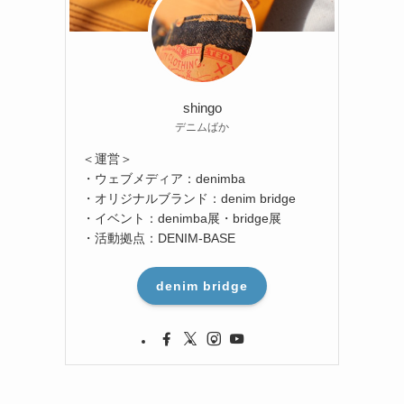
shingo
デニムばか
＜運営＞
・ウェブメディア：denimba
・オリジナルブランド：denim bridge
・イベント：denimba展・bridge展
・活動拠点：DENIM-BASE
denim bridge