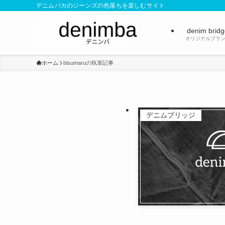
デニムバカのジーンズの色落ちを楽しむサイト
denim brid
オリジナルブラ
ホーム
bisumaruの執筆記事
デニムブリッジ