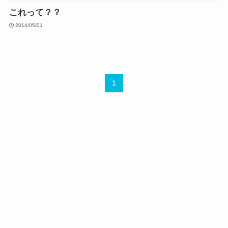
これって？？
2014/05/01
1