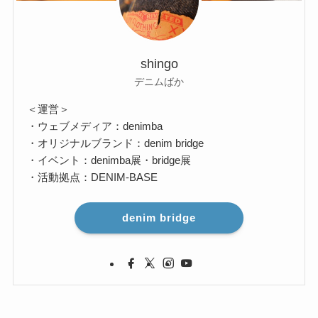
shingo
デニムばか
＜運営＞
・ウェブメディア：denimba
・オリジナルブランド：denim bridge
・イベント：denimba展・bridge展
・活動拠点：DENIM-BASE
denim bridge