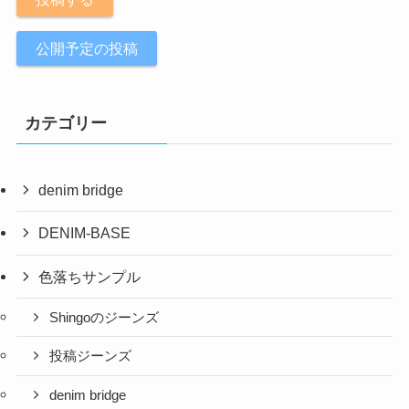
公開予定の投稿
カテゴリー
denim bridge
DENIM-BASE
色落ちサンプル
Shingoのジーンズ
投稿ジーンズ
denim bridge