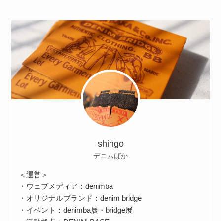
shingo
デニムばか
＜運営＞
・ウェブメディア：denimba
・オリジナルブランド：denim bridge
・イベント：denimba展・bridge展