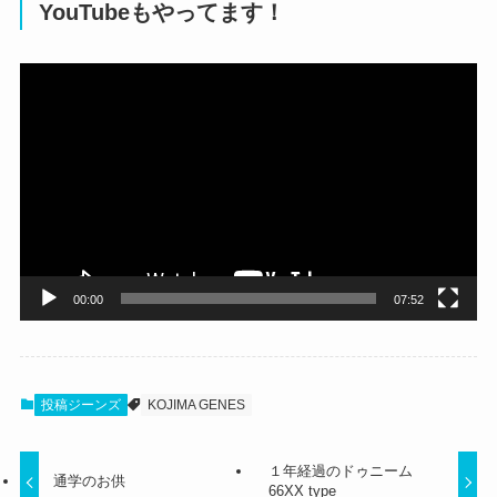
YouTubeもやってます！
動
画
プ
レ
ー
ヤ
ー
00:00
07:52
投稿ジーンズ
KOJIMA GENES
１年経過のドゥニーム
通学のお供
66XX type