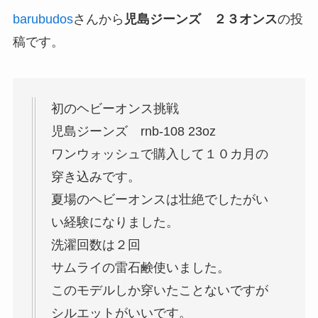
barubudos
さんから
児島ジーンズ ２３オンス
の投
稿です。
初のヘビーオンス挑戦
児島ジーンズ rnb-108 23oz
ワンウォッシュで購入して１０カ月の
穿き込みです。
夏場のヘビーオンスは壮絶でしたがい
い経験になりました。
洗濯回数は２回
サムライの雷石鹸使いました。
このモデルしか穿いたことないですが
シルエットがいいです。