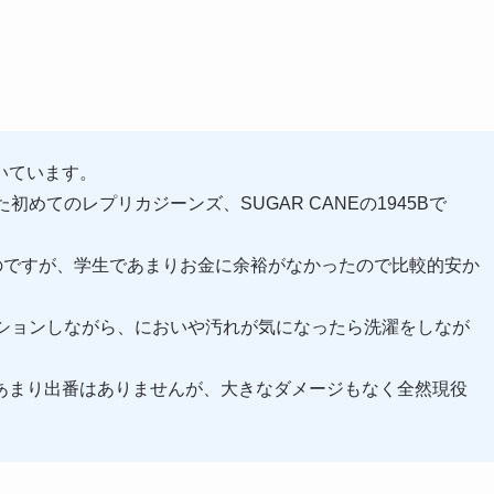
いています。
めてのレプリカジーンズ、SUGAR CANEの1945Bで
のですが、学生であまりお金に余裕がなかったので比較的安か
ーションしながら、においや汚れが気になったら洗濯をしなが
あまり出番はありませんが、大きなダメージもなく全然現役