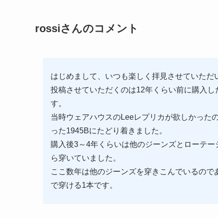
rossiさんのコメント
はじめまして、いつも楽しく拝見させていただ
投稿させていただくのは12年くらい前に購入した初
す。
当時ウェアハウスのLeeレプリカが欲しかった
った1945Bにたどり着きました。
購入後3～4年くらいは他のジーンズとローテ
ら穿いていました。
ここ数年は他のジーンズを穿きこんでいるので
で穿ける1本です。