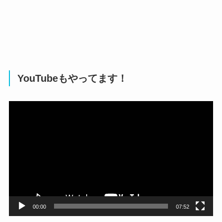
YouTubeもやってます！
動
画
プ
レ
ー
ヤ
ー
00:00
07:52