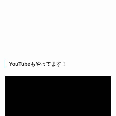
YouTubeもやってます！
動
画
プ
レ
ー
ヤ