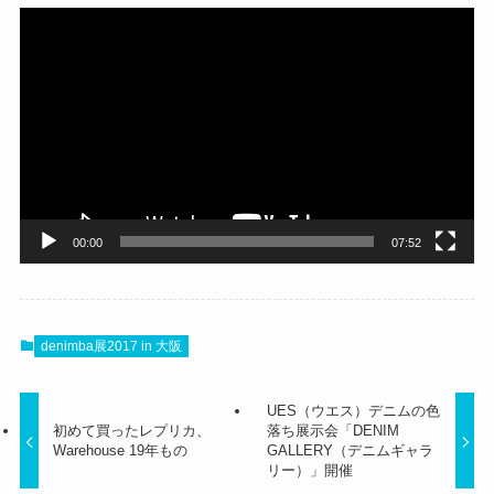
動
画
プ
レ
ー
ヤ
ー
00:00
07:52
denimba展2017 in 大阪
UES（ウエス）デニムの色
初めて買ったレプリカ、
落ち展示会「DENIM
Warehouse 19年もの
GALLERY（デニムギャラ
リー）」開催