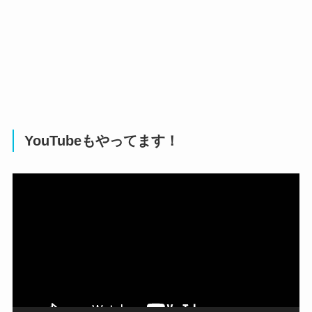
YouTubeもやってます！
動
画
プ
レ
ー
ヤ
ー