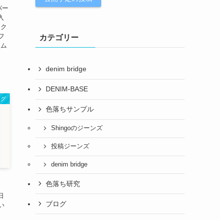
ーパー
入
ック
フ
カテゴリー
ニム
denim bridge
DENIM-BASE
ログ
色落ちサンプル
Shingoのジーンズ
投稿ジーンズ
denim bridge
色落ち研究
日
ブログ
い