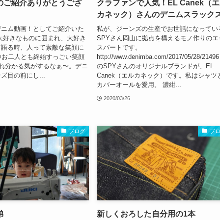
のご紹介ありがとうござ
クラファンで人気！EL Canek（
カネック）さんのデニムスラック
デニム動画！としてご紹介いた
私が、ジーンズの生産でお世話になってい
大好きなものに囲まれ、大好き
SPYさん岡山に拠点を構えるモノ作りのエ
て語る時、人って素敵な笑顔に
スパートです。
お二人とも終始すっごい笑顔
http://www.denimba.com/2017/05/28/2149
これ分かる気がするなぁ〜。デニ
のSPYさんのオリジナルブランドが、EL
ズ目の前にし...
Canek（エルカネック）です。私はシャツ
カバーオールを愛用。 濃紺...
2020/03/26
ブログ
ブ
弟
新しくおろした自分用の1本