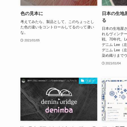
色の見本に
日本の生地
る
考えてみたら、製品として、このちょっとし
た色の違いをコントロールしてるのって凄い
日本の生地屋
な。
れもヴィンテー
戦、70年代、L
2021/01/05
デニム Lee（
デニム Lee
染め織りまでヴ
2021/01/04
ブログ