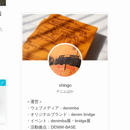
店
た
ログ
shingo
デニムばか
＜運営＞
・ウェブメディア：denimba
・オリジナルブランド：denim bridge
・イベント：denimba展・bridge展
・活動拠点：DENIM-BASE