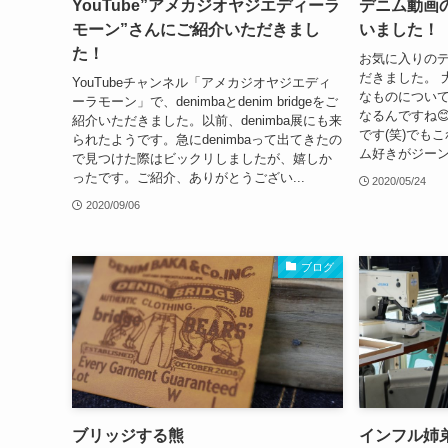
YouTube”アメカジオヤジエディーラ
デニム動画
モーン”さんにご紹介いただきまし
いました！
た！
お気に入りの
だきました。 
YouTubeチャンネル「アメカジオヤジエディ
なものについ
ーラモーン」で、denimbaとdenim bridgeをご
なるんですね
紹介いただきました。以前、denimba展にも来
です(笑)でも
られたようです。急にdenimbaって出てきたの
ム好きがジーン
で見つけた際はビックリしましたが、嬉しか
ったです。ご紹介、ありがとうござい...
2020/05/24
2020/09/06
ブログ
ブリッジする熊
インフル姉