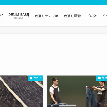
ge
DENIM-BASE
色落ちサンプル
色落ち研究
ブログ
イ
ンド
活動拠点
ブログ
ブ