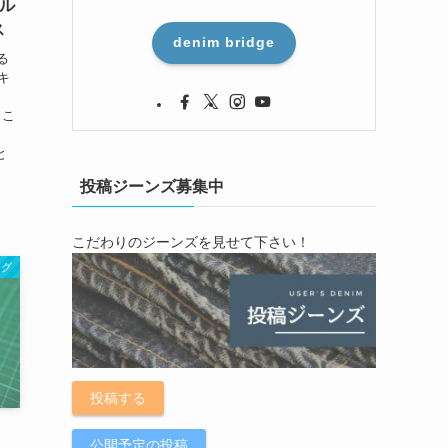
エル
ス
denim bridge
る
キ
6 こ
と
投稿ジーンズ募集中
こだわりのジーンズを見せて下さい！
ログ
投稿する
公開予定の投稿