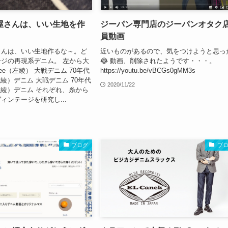
屋さんは、いい生地を作
ジーパン専門店のジーパンオタク
員動画
さんは、いい生地作るな～。ど
近いものがあるので、気をつけようと思っ
ジの再現系デニム。 左から大
😂 動画、削除されたようです・・・。
ee（左綾） 大戦デニム 70年代
https://youtu.be/vBCGs0gMM3s
左綾）デニム 大戦デニム 70年代
2020/11/22
（左綾）デニム それぞれ、糸から
ィンテージを研究し...
ブログ
ブ