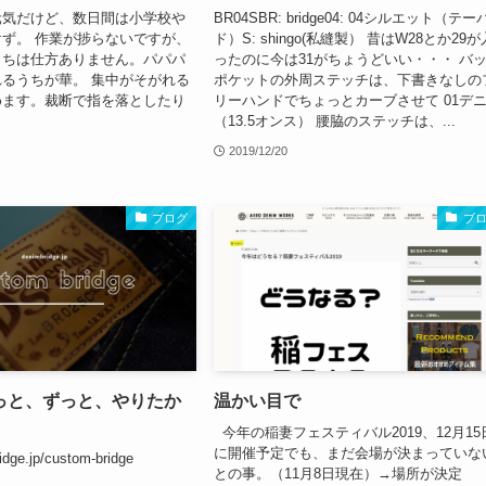
元気だけど、数日間は小学校や
BR04SBR: bridge04: 04シルエット（テ
ず。 作業が捗らないですが、
ド）S: shingo(私縫製） 昔はW28とか29が
うちは仕方ありません。パパパ
ったのに今は31がちょうどいい・・・ バ
るうちが華。 集中がそがれる
ポケットの外周ステッチは、下書きなしの
めます。裁断で指を落としたり
リーハンドでちょっとカーブさせて 01デ
。
（13.5オンス） 腰脇のステッチは、...
2019/12/20
ブログ
ブ
っと、ずっと、やりたか
温かい目で
今年の稲妻フェスティバル2019、12月15
に開催予定でも、まだ会場が決まっていな
idge.jp/custom-bridge
との事。（11月8日現在）→場所が決定