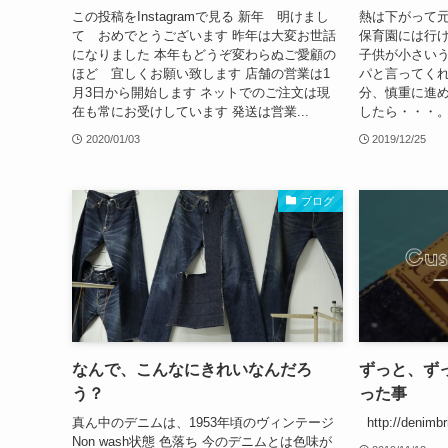
この投稿をInstagramで見る 新年 明けまし
熱は下がって
て おめでとうございます 昨年は大変お世話
保育園には行け
になりました 本年もどうぞ変わらぬご愛顧の
子供が小さい
ほど 宜しくお願い致します 店舗の営業は1
パと言ってくれ
月3日から開始します ネットでのご注文は現
分、慎重に進
在も常にお受けしています 発送は営業...
したら・・・
2020/01/03
2019/12/25
ブログ
なんで、こんなにきれいなんだろ
ずっと、ず
う？
った事
真ん中のデニムは、1953年頃のヴィンテージ
http://denimbr
Non wash状態 色落ち 今のデニムとは色味が