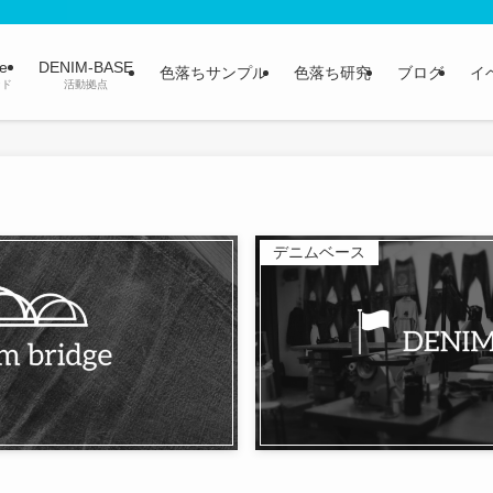
ge
DENIM-BASE
色落ちサンプル
色落ち研究
ブログ
イ
ンド
活動拠点
デニムベース