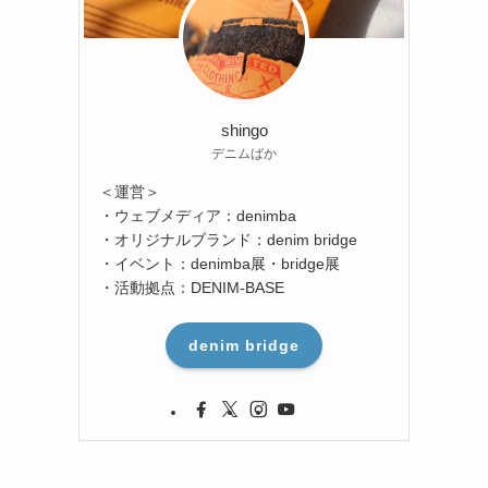
shingo
デニムばか
＜運営＞
・ウェブメディア：denimba
・オリジナルブランド：denim bridge
・イベント：denimba展・bridge展
・活動拠点：DENIM-BASE
denim bridge