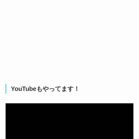
YouTubeもやってます！
動
画
プ
レ
ー