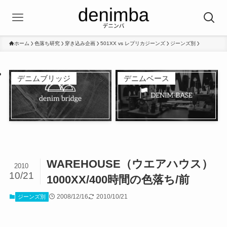
ホーム
色落ち研究
穿き込み企画
501XX vs レプリカジーンズ
ジーンズ別
デニムブリッジ
デニムベース
WAREHOUSE（ウエアハウス）
2010
10/21
1000XX/400時間の色落ち/前
2008/12/16
2010/10/21
ジーンズ別