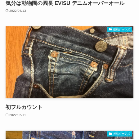
気分は動物園の園長 EVISU デニムオーバーオール
2022/06/13
投稿ジーンズ
初フルカウント
2022/06/11
投稿ジーンズ