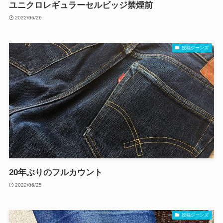
ユニクロレギュラーセルビッジ禁煙前
2022/06/26
投稿ジーンズ
20年ぶりのフルカウント
2022/06/25
投稿ジーンズ