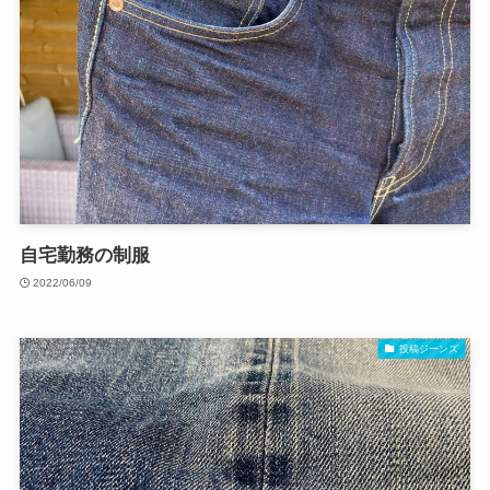
自宅勤務の制服
2022/06/09
投稿ジーンズ