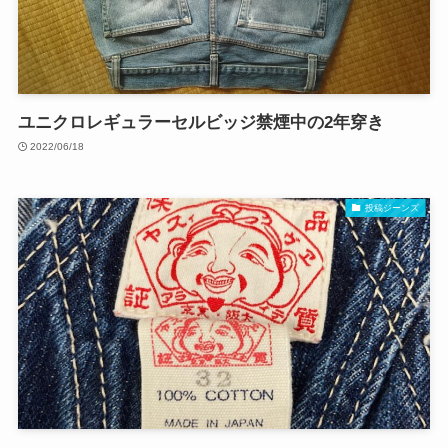
ユニクロレギュラーセルビッジ禁煙中の2年穿き
2022/06/18
投稿ジーンズ