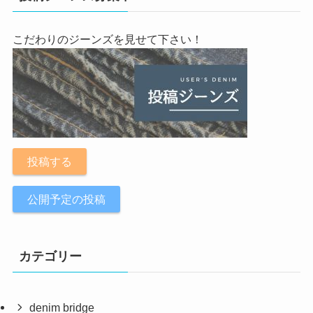
こだわりのジーンズを見せて下さい！
投稿する
公開予定の投稿
カテゴリー
denim bridge