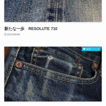
新たな一歩 RESOLUTE 710
2022/06/08
投稿ジーンズ