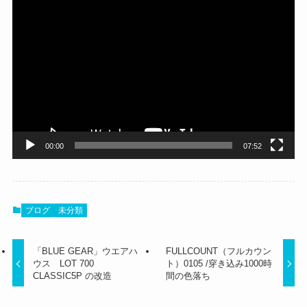
動
画
プ
レ
ー
ヤ
ー
00:00
07:52
ブログ
未分類
「BLUE GEAR」ウエアハ
FULLCOUNT（フルカウン
ウス LOT 700
ト）0105 /穿き込み1000時
CLASSIC5P の改造
間の色落ち