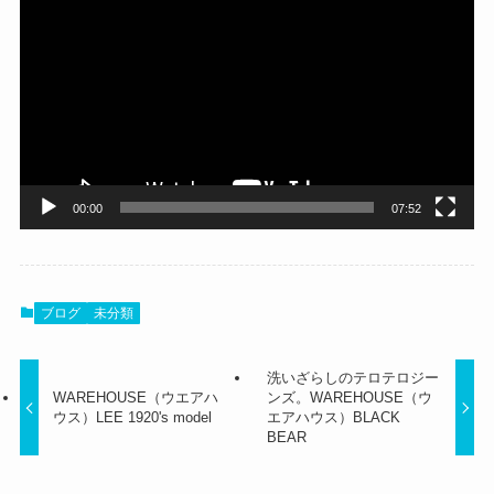
画
プ
レ
ー
ヤ
ー
00:00
07:52
ブログ
未分類
洗いざらしのテロテロジー
WAREHOUSE（ウエアハ
ンズ。WAREHOUSE（ウ
ウス）LEE 1920's model
エアハウス）BLACK
BEAR