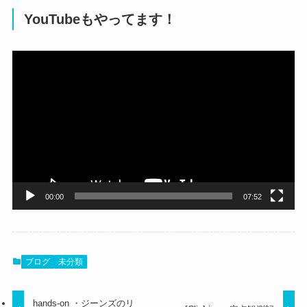
YouTubeもやってます！
動
画
プ
レ
ー
ヤ
ー
00:00
07:52
ブログ
未分類
hands-on ・ジーンズのリ