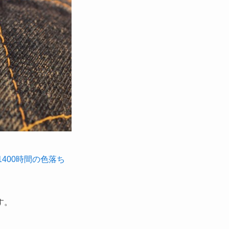
み1400時間の色落ち
す。
。