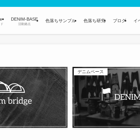
ge
DENIM-BASE
色落ちサンプル
色落ち研究
ブログ
イ
ンド
活動拠点
デニムベース