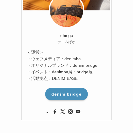
shingo
デニムばか
＜運営＞
・ウェブメディア：denimba
・オリジナルブランド：denim bridge
・イベント：denimba展・bridge展
・活動拠点：DENIM-BASE
denim bridge