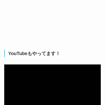
YouTubeもやってます！
動
画
プ
レ
ー
ヤ
ー