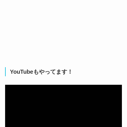
YouTubeもやってます！
動
画
プ
レ
ー
ヤ