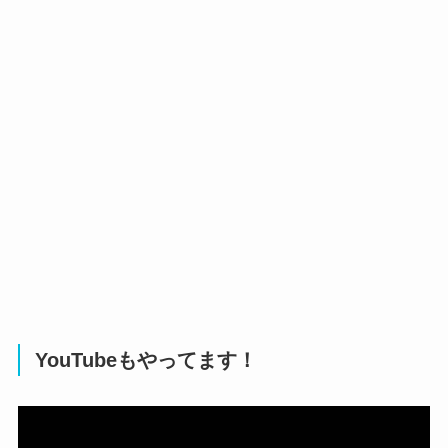
YouTubeもやってます！
動
画