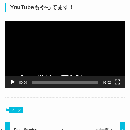
YouTubeもやってます！
動
画
プ
レ
ー
ヤ
ー
00:00
07:52
ブログ
From Sweden
bridge穿いて