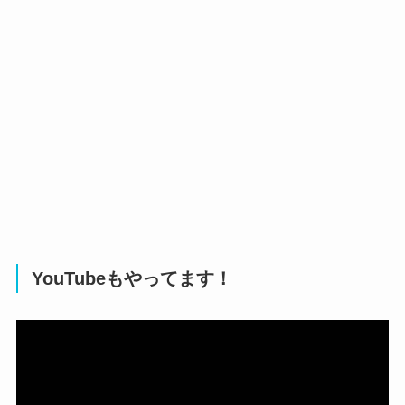
YouTubeもやってます！
動
画
プ
レ