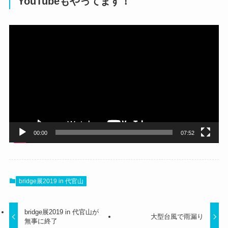
YouTubeもやってます！
動
画
プ
レ
ー
ヤ
ー
00:00
07:52
bridge展2019 in 代官山
bridge展2019 in 代官山が
大型台風で雨漏り
無事に終了