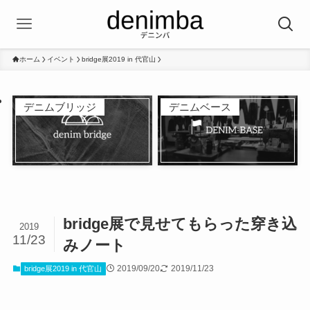
ホーム
イベント
bridge展2019 in 代官山
デニムブリッジ
デニムベース
bridge展で見せてもらった穿き込
2019
11/23
みノート
2019/09/20
2019/11/23
bridge展2019 in 代官山