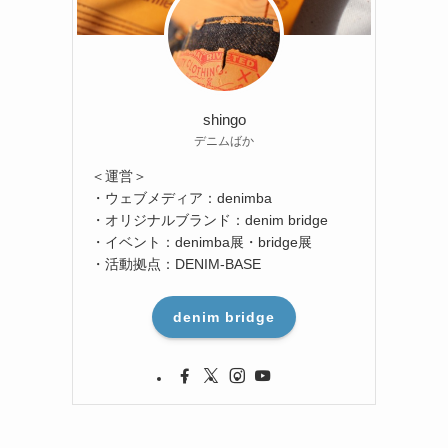
shingo
デニムばか
＜運営＞
・ウェブメディア：denimba
・オリジナルブランド：denim bridge
・イベント：denimba展・bridge展
・活動拠点：DENIM-BASE
denim bridge