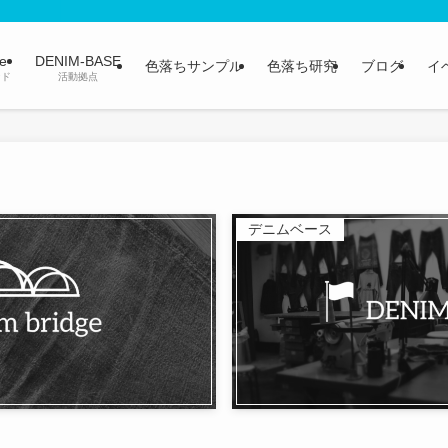
ge
DENIM-BASE
色落ちサンプル
色落ち研究
ブログ
イ
ンド
活動拠点
デニムベース