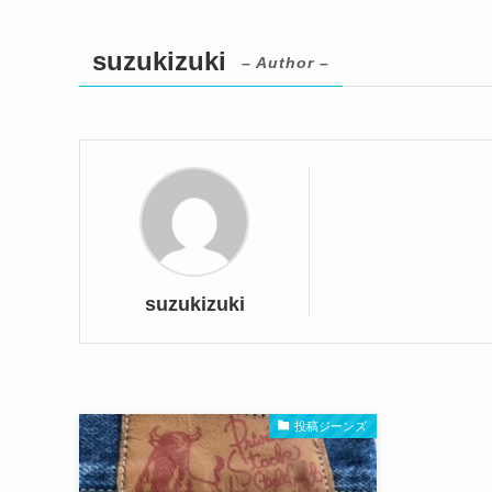
suzukizuki
– Author –
suzukizuki
投稿ジーンズ