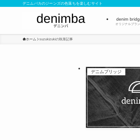
デニムバカのジーンズの色落ちを楽しむサイト
denim brid
オリジナルブラ
ホーム
suzukizukiの執筆記事
デニムブリッジ