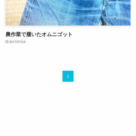
農作業で履いたオムニゴット
2017/07/18
1