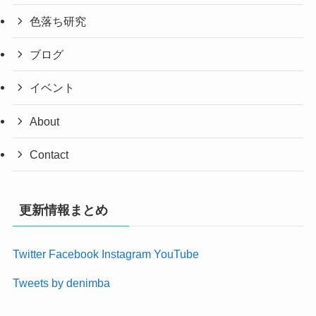
色落ち研究
ブログ
イベント
About
Contact
更新情報まとめ
Twitter
Facebook
Instagram
YouTube
Tweets by denimba