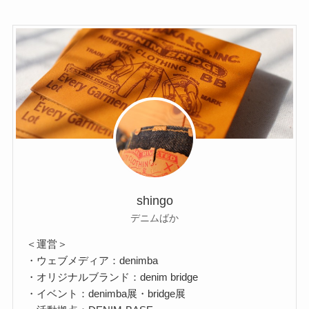
shingo
デニムばか
＜運営＞
・ウェブメディア：denimba
・オリジナルブランド：denim bridge
・イベント：denimba展・bridge展