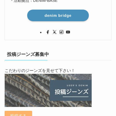
・活動拠点：DENIM-BASE
denim bridge
投稿ジーンズ募集中
こだわりのジーンズを見せて下さい！
投稿する