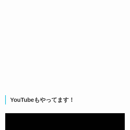
YouTubeもやってます！
動
画