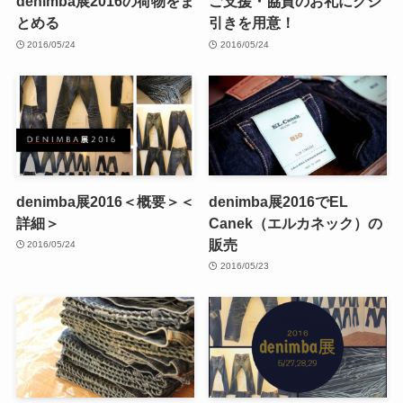
denimba展2016の荷物をま
ご支援・協賛のお礼にクジ
とめる
引きを用意！
2016/05/24
2016/05/24
denimba展2016＜概要＞＜
denimba展2016でEL
詳細＞
Canek（エルカネック）の
販売
2016/05/24
2016/05/23