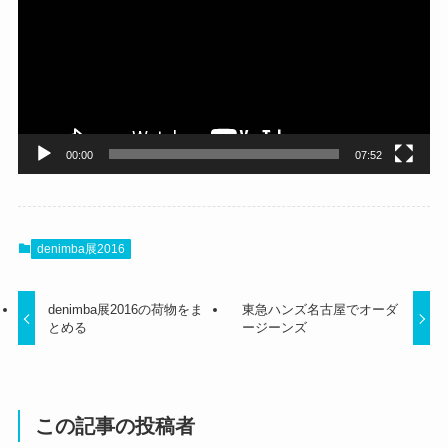
プ
レ
ー
ヤ
ー
00:00
07:52
denimba展2016
denimba展2016の荷物をま
東急ハンズ名古屋でオーダ
とめる
ージーンズ
この記事の投稿者