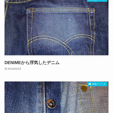
DENIMEから浮気したデニム
2014/02/23
投稿ジーンズ