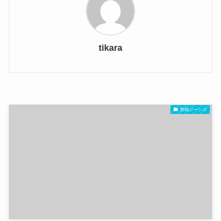
tikara
投稿ジーンズ