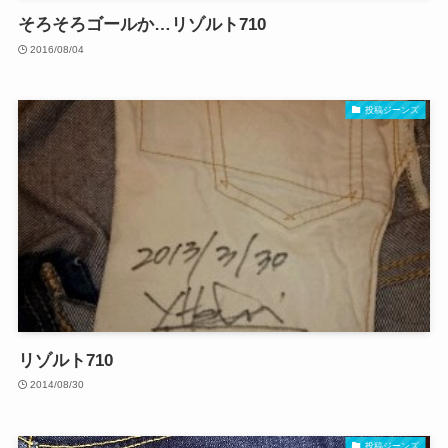
そろそろゴールか…リゾルト710
2016/08/04
投稿ジーンズ
リゾルト710
2014/08/30
投稿ジーンズ