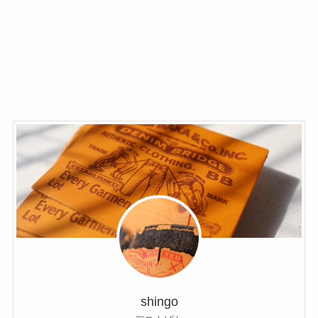
shingo