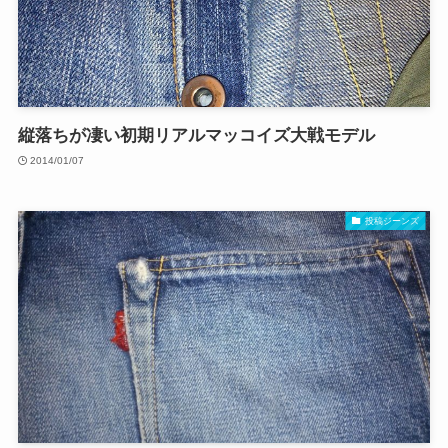
縦落ちが凄い初期リアルマッコイズ大戦モデル
2014/01/07
投稿ジーンズ