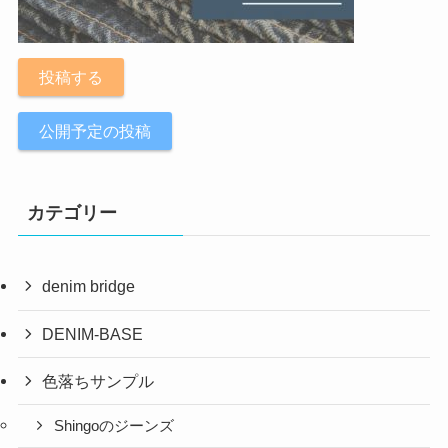
投稿する
公開予定の投稿
カテゴリー
denim bridge
DENIM-BASE
色落ちサンプル
Shingoのジーンズ