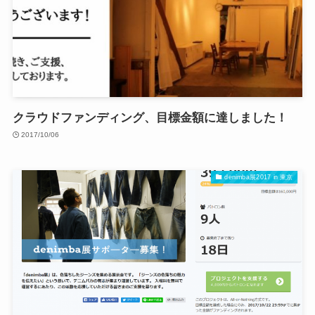
クラウドファンディング、目標金額に達しました！
2017/10/06
denimba展2017 in 東京