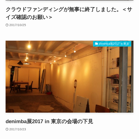
クラウドファンディングが無事に終了しました。＜サ
イズ確認のお願い＞
2017/10/25
denimba展2017 in 東京
denimba展2017 in 東京の会場の下見
2017/10/23