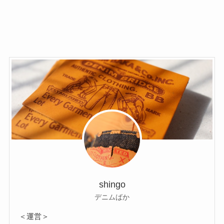
shingo
デニムばか
＜運営＞