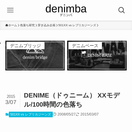
ホーム
色落ち研究
穿き込み企画
501XX vs レプリカジーンズ
デニムブリッジ
デニムベース
DENIME（ドゥニーム） XXモデ
2015
3/07
ル/100時間の色落ち
2008/05/27
2015/03/07
501XX vs レプリカジーンズ