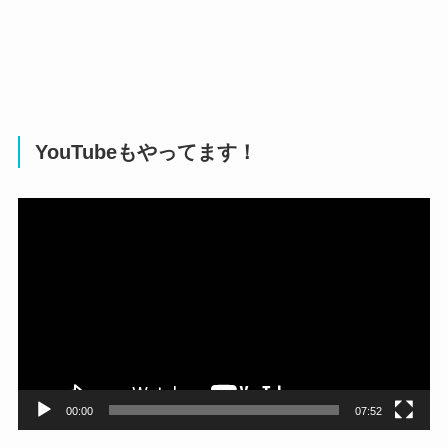
YouTubeもやってます！
動
画
プ
レ
ー
ヤ
ー
00:00
07:52