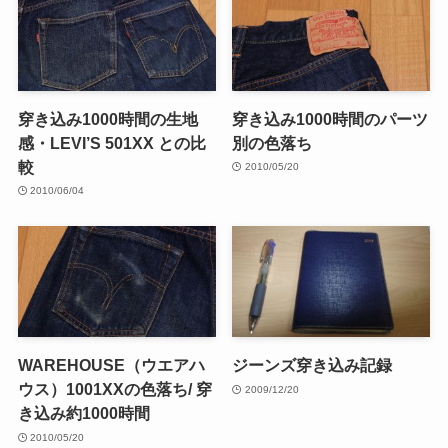
穿き込み1000時間の生地
穿き込み1000時間のパーツ
感・LEVI’S 501XX との比
別の色落ち
較
2010/05/20
2010/06/04
WAREHOUSE（ウエアハ
ジーンズ穿き込み記録
ウス）1001XXの色落ち/ 穿
2009/12/20
き込み約1000時間
2010/05/20