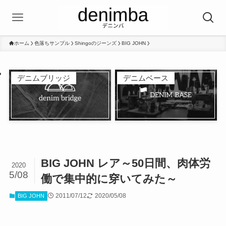
ホーム
色落ちサンプル
Shingoのジーンズ
BIG JOHN
デニムブリッジ
デニムベース
BIG JOHN レア～50日間、肉体労
2020
5/08
働で集中的に穿いてみた～
2011/07/12
2020/05/08
BIG JOHN