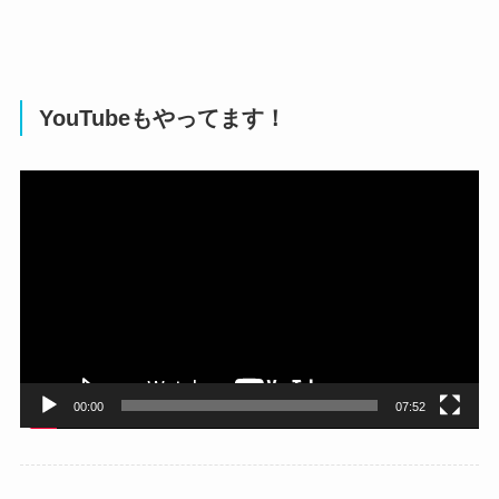
YouTubeもやってます！
動
画
プ
レ
ー
ヤ
ー
00:00
07:52