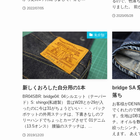
るので、色落
りました。 前
2022/07/05
2020/05/28
未分類
新しくおろした自分用の1本
bridge 
落ち
BR04SBR: bridge04: 04シルエット（テーパー
ド）S: shingo(私縫製） 昔はW28とか29が入
お客様がDENIM
ったのに今は31がちょうどいい・・・ バック
でくれたので簡
ポケットの外周ステッチは、下書きなしのフ
す。生地はDB
リーハンドでちょっとカーブさせて 01デニム
チ。オイルを数
（13.5オンス） 腰脇のステッチは、...
絞ったシンチ
えます。 あえ
2019/12/20