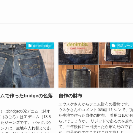
denim bridge
投稿ジー
ムで作ったbridgeの色落
自作の財布
ユウスケさんからデニム財布の投稿です。
ウスケさんのコメント 家庭用ミシンで、
はbridgeの02デニム（14オ
た生地で作った自作の財布。 着用は10か
（みごろ）は01デニム（13.5
らいでしょうか。 リジッドであるのを忘
たジーンズです。 バックポケ
て、半年後位に一回洗ったら縮んだのです
シンチは、生地を入れ替えてあ
が、自分のなのでこれはこれで良しとし...