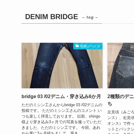
DENIM BRIDGE
– tag –
投稿ジーンズ
bridge 03 /02デニム・穿き込み6か月
2種類のデニ
ち
ただのミシン工さんからbridge 03 /02デニムの
投稿です。 ただのミシン工さんのコメント い
左見頃（みごろ）
つも楽しく拝見しております。 以前、shingo
ンス）、右見頃
様より穿き込み3ヶ月での写真を撮っていただ
オンス）で作っ
きました、ただのミシン工です。 今回、あれ
ットとバック
から更に3ヶ月経ちまして、穿き...