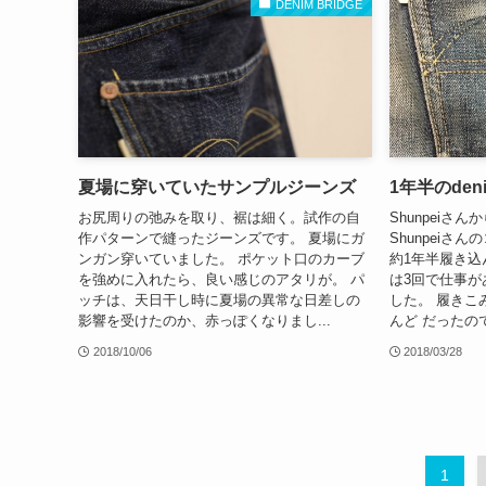
DENIM BRIDGE
夏場に穿いていたサンプルジーンズ
1年半のdenim
お尻周りの弛みを取り、裾は細く。試作の自
Shunpeiさんか
作パターンで縫ったジーンズです。 夏場にガ
Shunpeiさ
ンガン穿いていました。 ポケット口のカーブ
約1年半履き込んだ
を強めに入れたら、良い感じのアタリが。 パ
は3回で仕事が
ッチは、天日干し時に夏場の異常な日差しの
した。 履きこ
影響を受けたのか、赤っぽくなりまし...
んど だったので
2018/10/06
2018/03/28
1