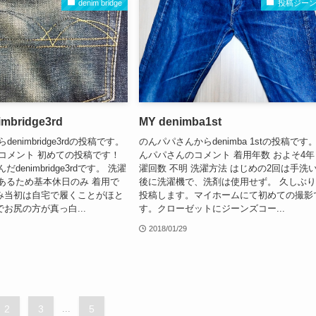
denim bridge
投稿ジー
bridge3rd
MY denimba1st
らdenimbridge3rdの投稿です。
のんパパさんからdenimba 1stの投稿です。
んのコメント 初めての投稿です！
んパパさんのコメント 着用年数 およそ4年
denimbridge3rdです。 洗濯
濯回数 不明 洗濯方法 はじめの2回は手洗
あるため基本休日のみ 着用で
後に洗濯機で、洗剤は使用せず。 久しぶ
み当初は自宅で履くことがほと
投稿します。マイホームにて初めての撮影
お尻の方が真っ白...
す。クローゼットにジーンズコー...
2018/01/29
2
3
...
5