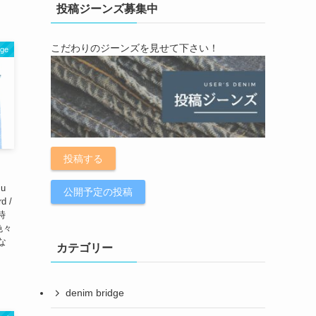
投稿ジーンズ募集中
こだわりのジーンズを見せて下さい！
dge
投稿する
su
公開予定の投稿
 /
時
色々
な
カテゴリー
denim bridge