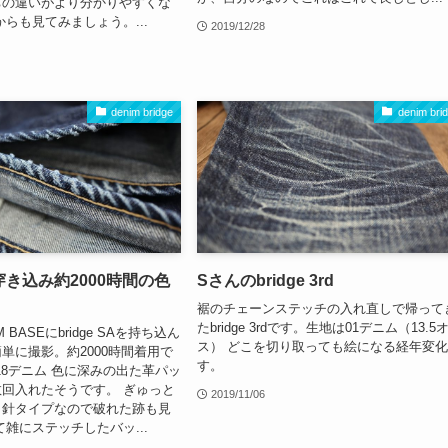
ちの違いがより分かりやすくな
からも見てみましょう。...
2019/12/28
denim bridge
denim bri
SA 穿き込み約2000時間の色
Sさんのbridge 3rd
裾のチェーンステッチの入れ直しで帰って
たbridge 3rdです。生地は01デニム（13.5
 BASEにbridge SAを持ち込ん
ス） どこを切り取っても絵になる経年変
単に撮影。約2000時間着用で
す。
18デニム 色に深みの出た革パッ
回入れたそうです。 ぎゅっと
2019/11/06
。針タイプなので破れた跡も見
て雑にステッチしたバッ...