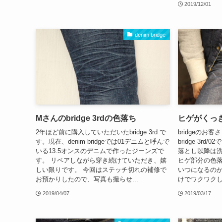
2019/12/01
denim bridge
Mさんのbridge 3rdの色落ち
ヒゲがくっ
2年ほど前に購入していただいたbridge 3rd で
bridgeの
す。現在、denim bridgeでは01デニムと呼んで
bridge 3rd
いる13.5オンスのデニムで作ったジーンズで
落とし以降は
す。 リペアしながら穿き続けていただき、嬉
ヒゲ部分の色落ち
しい限りです。 今回はステッチ切れの補修で
いつになるの
お預かりしたので、写真も撮らせ...
けでワクワク
2019/04/07
2019/03/17