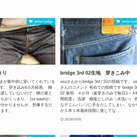
denim bridge
denim bri
きり
bridge 3rd 02生地 穿きこみ中
お客さまが集中的に穿いてくれている
usuさんからbridge 3rd / 02の投稿です。 u
/02です。 穿き込み6カ月経過。 糊
さんのコメント 初めての投稿です bridge 3rd
洗濯していないので、蜂の巣と
02 着用 ４か月（家穿きのみで毎日3～４
がくっきり。 1st washが、
間程度） 洗濯 糊落としのみ（水洗い） 
か分かりませんが、想像するだ
なデニムパンツに手をだしてしまい、なか
します。
か１本１本最終段階に達してな...
2019/03/05