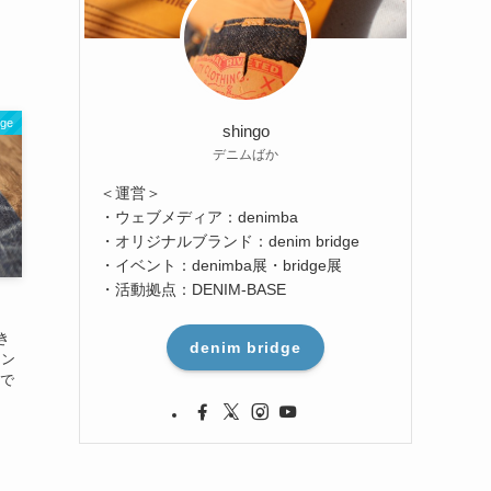
dge
shingo
デニムばか
＜運営＞
・ウェブメディア：denimba
・オリジナルブランド：denim bridge
・イベント：denimba展・bridge展
・活動拠点：DENIM-BASE
き
denim bridge
オン
化で