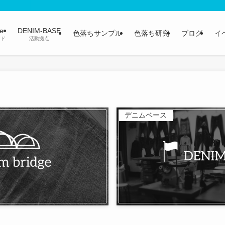
ge
DENIM-BASE
色落ちサンプル
色落ち研究
ブログ
イ
ンド
活動拠点
デニムベース