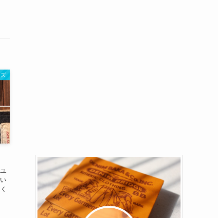
ンズ
 ユ
頂い
月く
れ