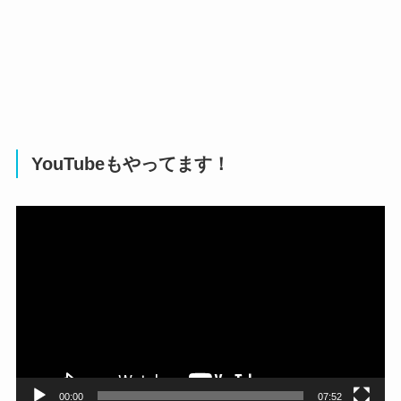
YouTubeもやってます！
動
画
プ
レ
ー
ヤ
ー
00:00
07:52