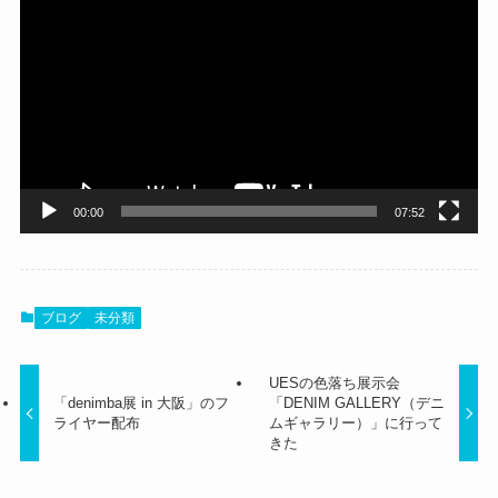
画
プ
レ
ー
ヤ
ー
00:00
07:52
ブログ
未分類
UESの色落ち展示会
「denimba展 in 大阪」のフ
「DENIM GALLERY（デニ
ライヤー配布
ムギャラリー）」に行って
きた