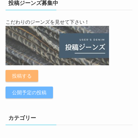
投稿ジーンズ募集中
こだわりのジーンズを見せて下さい！
投稿する
公開予定の投稿
カテゴリー