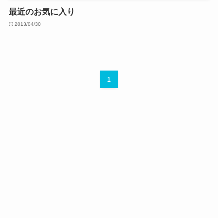
最近のお気に入り
2013/04/30
1