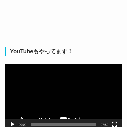
YouTubeもやってます！
動
画
プ
レ
ー
ヤ
ー
00:00
07:52