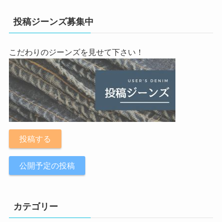
投稿ジーンズ募集中
こだわりのジーンズを見せて下さい！
投稿する
公開予定の投稿
カテゴリー