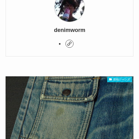
denimworm
投稿ジーンズ