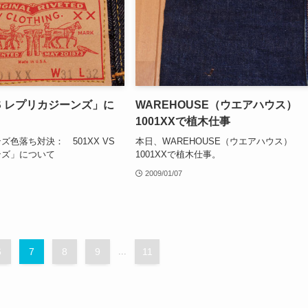
VS レプリカジーンズ」に
WAREHOUSE（ウエアハウス）
1001XXで植木仕事
色落ち対決： 501XX VS
本日、WAREHOUSE（ウエアハウス）
ンズ」について
1001XXで植木仕事。
2009/01/07
6
7
8
9
...
11