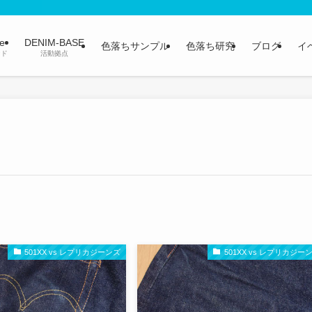
ge
DENIM-BASE
色落ちサンプル
色落ち研究
ブログ
イ
ンド
活動拠点
501XX vs レプリカジーンズ
501XX vs レプリカジー