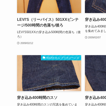
LEVI'S（リーバイス）501XXビンテ
穿き込み40
ージ/500時間の色落ち/後ろ
穿き込み400
を集めてみま
LEVI'S501XXの穿き込み500時間の色落ち（後
ろ）
2009/02/07
2009/02/12
501XX vs レプリカジーンズ
穿き込み400時間のスソ
穿き込み40
穿き込み400時間のスソの写真を集めていま
穿き込み400