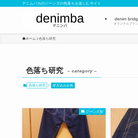
デニムバカのジーンズの色落ちを楽しむサイト
denim brid
オリジナルブラ
ホーム
色落ち研究
色落ち研究
– category –
色落ち研究
穿き込み企画
ジーンズ別