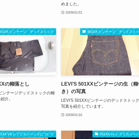
めました。
2009/01/31
501XX ビンテージ デッドストック
501XX ビンテージ デッドスト
01XXの糊落とし
LEVI’S 501XXビンテージの生（
き）の写真
01XXビンテージデッドストックの糊
を紹介。
LEVI'S 501XXビンテージのデッドストッ
写真を紹介しています。
2009/01/16
01XX VS レプリカジーンズについて
501XX vs レプリカジー