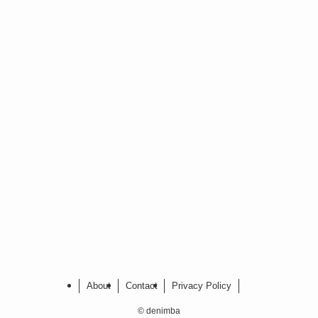
About
Contact
Privacy Policy
©
denimba