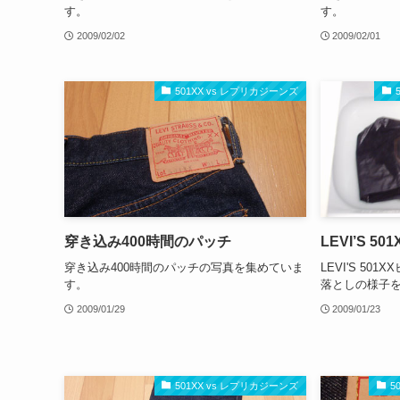
す。
す。
2009/02/02
2009/02/01
501XX vs レプリカジーンズ
穿き込み400時間のパッチ
LEVI’S 5
穿き込み400時間のパッチの写真を集めていま
LEVI'S 5
す。
落としの様子
2009/01/29
2009/01/23
501XX vs レプリカジーンズ
5