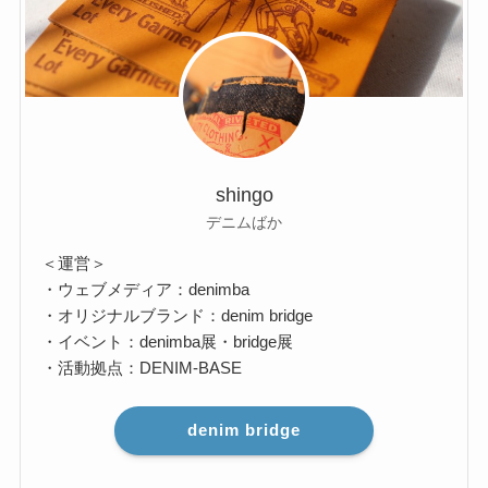
shingo
デニムばか
＜運営＞
・ウェブメディア：denimba
・オリジナルブランド：denim bridge
・イベント：denimba展・bridge展
・活動拠点：DENIM-BASE
denim bridge