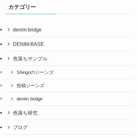
カテゴリー
denim bridge
DENIM-BASE
色落ちサンプル
Shingoのジーンズ
投稿ジーンズ
denim bridge
色落ち研究
ブログ