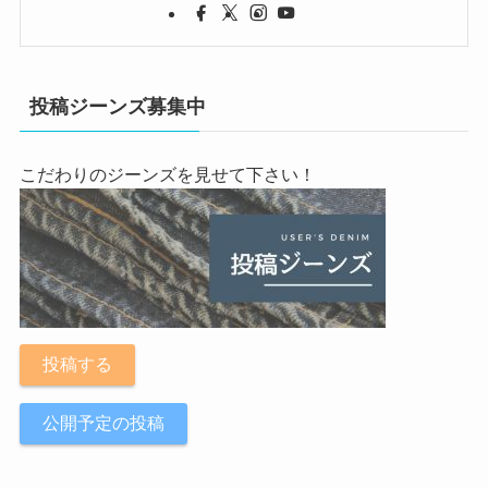
投稿ジーンズ募集中
こだわりのジーンズを見せて下さい！
投稿する
公開予定の投稿